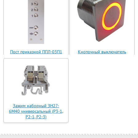
Пост приказной ППЛ-03П1
Кнопочный выключатель
(ППЛ11-03)
ВБ з 30 R3 AN-W-12 T
Зажим наборный ЗН27-
6М40 универсальный (Р3-1,
Р2-1, Р2-3)