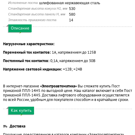
Исполнение поста
шлифованная нержавеющая сталь
Стандартная высота кожуха H1, мм
530
Стандартная высота панели H, мм
580
Этажность приказного поста
14
Описание
Нагрузочные характеристики:
Переменный ток контактов:
1А, напряжением до 125В
Постоянный ток контактов:
0,1А, напряжением до 30В
Напряжение световой индикации:
=12В; =24В
В интернет-магазине
«Электроавтоматика»
Вы сможете купить Пост
приказной ППЛ-14Н5 по выгодной цене. Наш каталог включает в себя Пост
приказной ППЛ-14Н5. Доставка лифтового оборудования осуществляется
по всей России, удобным для покупателя способом и в кратчайшие сроки.
Как купить
Доставка
Продукция, представленная в каталоге компании «Электроавтоматика»,