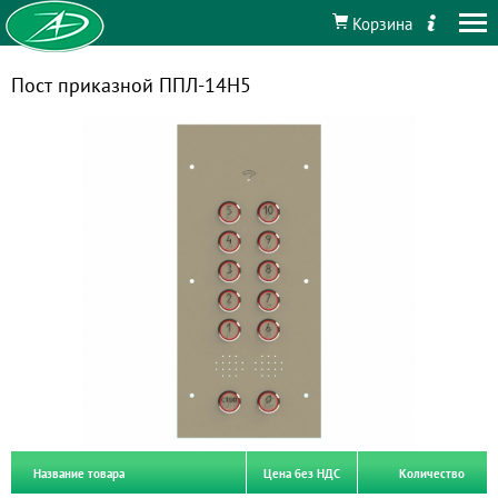
Корзина
Пост приказной ППЛ-14Н5
Название товара
Цена без НДС
Количество