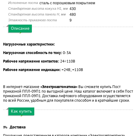
Исполнение поста
сталь с порошковым покрытием
Стандартная высота кожуха H1, мм
430
Стандартная высота панели H, мм
480
Этажность приказного поста
9
Описание
Нагрузочные характеристики:
Нагрузочная способность по току:
0-3А
Рабочее напряжение контактов:
24÷110В
Рабочее напряжение индикации:
=24В; =110В
В интернет-магазине
«Электроавтоматика»
Вы сможете купить Пост
приказной ППЛ-09П1 по выгодной цене. Наш каталог включает в себя Пост
приказной ППЛ-09П1. Доставка лифтового оборудования осуществляется
по всей России, удобным для покупателя способом и в кратчайшие сроки.
Как купить
Доставка
Продукция, представленная в каталоге компании «Электроавтоматика»,