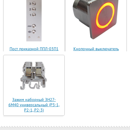
Пост приказной ППЛ-03П1
Кнопочный выключатель
(ППЛ11-03)
ВБ з 30 R3 AN-W-12 T
Зажим наборный ЗН27-
6М40 универсальный (Р3-1,
Р2-1, Р2-3)