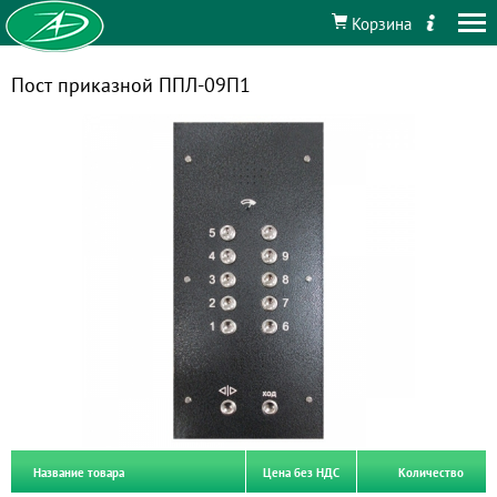
Корзина
Пост приказной ППЛ-09П1
Название товара
Цена без НДС
Количество