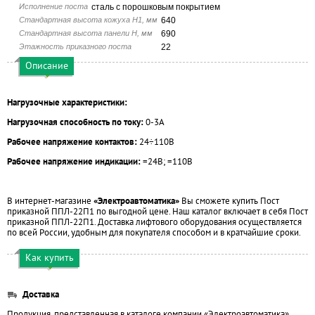
Исполнение поста
сталь с порошковым покрытием
Стандартная высота кожуха H1, мм
640
Стандартная высота панели H, мм
690
Этажность приказного поста
22
Описание
Нагрузочные характеристики:
Нагрузочная способность по току:
0-3А
Рабочее напряжение контактов:
24÷110В
Рабочее напряжение индикации:
=24В; =110В
В интернет-магазине
«Электроавтоматика»
Вы сможете купить Пост
приказной ППЛ-22П1 по выгодной цене. Наш каталог включает в себя Пост
приказной ППЛ-22П1. Доставка лифтового оборудования осуществляется
по всей России, удобным для покупателя способом и в кратчайшие сроки.
Как купить
Доставка
Продукция, представленная в каталоге компании «Электроавтоматика»,