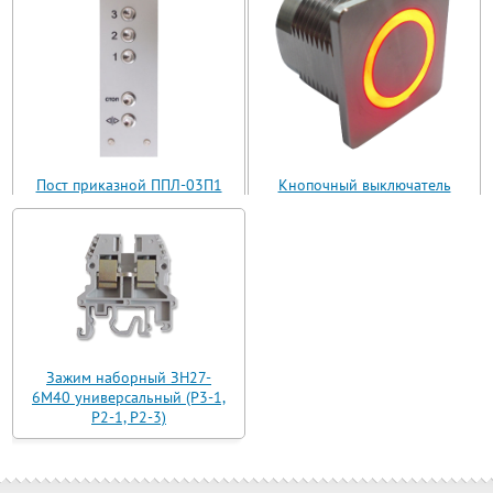
Пост приказной ППЛ-03П1
Кнопочный выключатель
(ППЛ11-03)
ВБ з 30 R3 AN-W-12 T
Зажим наборный ЗН27-
6М40 универсальный (Р3-1,
Р2-1, Р2-3)