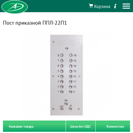
Корзина
Пост приказной ППЛ-22П1
Название товара
Цена без НДС
Количество