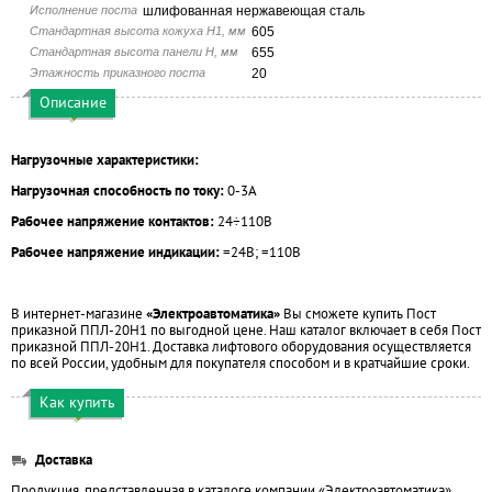
Исполнение поста
шлифованная нержавеющая сталь
Стандартная высота кожуха H1, мм
605
Стандартная высота панели H, мм
655
Этажность приказного поста
20
Описание
Нагрузочные характеристики:
Нагрузочная способность по току:
0-3А
Рабочее напряжение контактов:
24÷110В
Рабочее напряжение индикации:
=24В; =110В
В интернет-магазине
«Электроавтоматика»
Вы сможете купить Пост
приказной ППЛ-20Н1 по выгодной цене. Наш каталог включает в себя Пост
приказной ППЛ-20Н1. Доставка лифтового оборудования осуществляется
по всей России, удобным для покупателя способом и в кратчайшие сроки.
Как купить
Доставка
Продукция, представленная в каталоге компании «Электроавтоматика»,