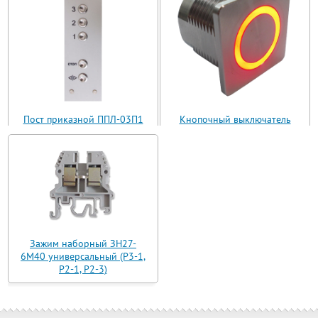
Пост приказной ППЛ-03П1
Кнопочный выключатель
(ППЛ11-03)
ВБ з 30 R3 AN-W-12 T
Зажим наборный ЗН27-
6М40 универсальный (Р3-1,
Р2-1, Р2-3)