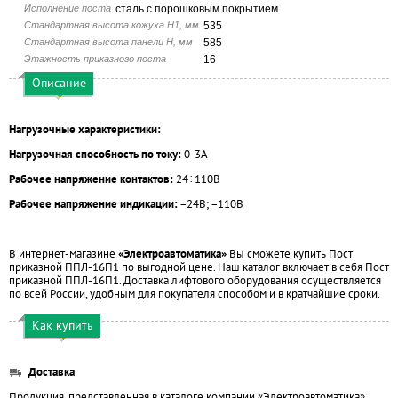
Исполнение поста
сталь с порошковым покрытием
Стандартная высота кожуха H1, мм
535
Стандартная высота панели H, мм
585
Этажность приказного поста
16
Описание
Нагрузочные характеристики:
Нагрузочная способность по току:
0-3А
Рабочее напряжение контактов:
24÷110В
Рабочее напряжение индикации:
=24В; =110В
В интернет-магазине
«Электроавтоматика»
Вы сможете купить Пост
приказной ППЛ-16П1 по выгодной цене. Наш каталог включает в себя Пост
приказной ППЛ-16П1. Доставка лифтового оборудования осуществляется
по всей России, удобным для покупателя способом и в кратчайшие сроки.
Как купить
Доставка
Продукция, представленная в каталоге компании «Электроавтоматика»,