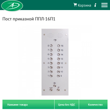
Корзина
Пост приказной ППЛ-16П1
Название товара
Цена без НДС
Количество