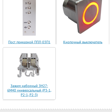
Пост приказной ППЛ-03П1
Кнопочный выключатель
(ППЛ11-03)
ВБ з 30 R3 AN-W-12 T
Зажим наборный ЗН27-
6М40 универсальный (Р3-1,
Р2-1, Р2-3)