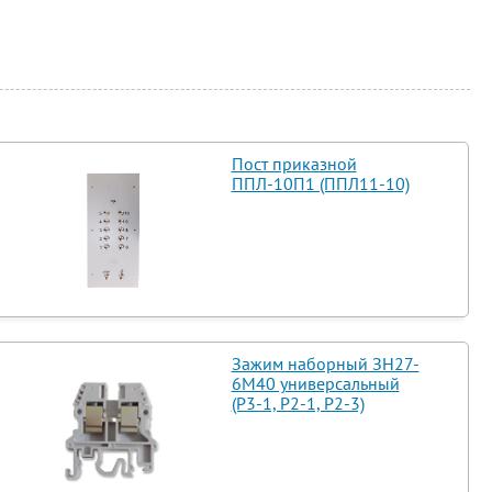
Пост приказной
ППЛ-10П1 (ППЛ11-10)
Зажим наборный ЗН27-
6М40 универсальный
(Р3-1, Р2-1, Р2-3)