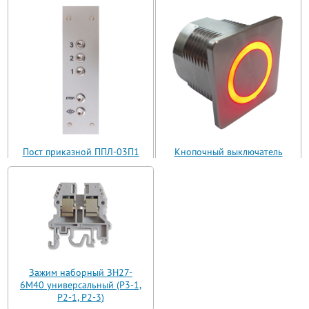
Пост приказной ППЛ-03П1
Кнопочный выключатель
(ППЛ11-03)
ВБ з 30 R3 AN-W-12 T
Зажим наборный ЗН27-
6М40 универсальный (Р3-1,
Р2-1, Р2-3)