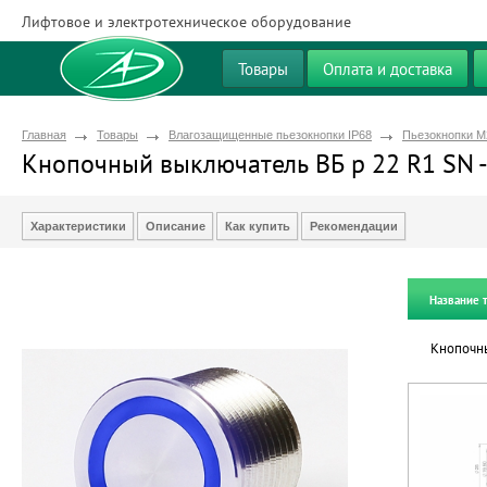
Лифтовое и электротехническое оборудование
Товары
Оплата и доставка
Главная
Товары
Влагозащищенные пьезокнопки IP68
Пьезокнопки М
Кнопочный выключатель ВБ р 22 R1 SN - 
Характеристики
Описание
Как купить
Рекомендации
Название 
Кнопочны