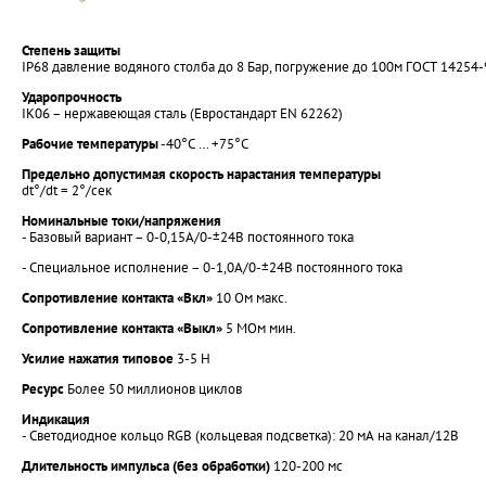
Степень защиты
IP68 давление водяного столба до 8 Бар, погружение до 100м ГОСТ 14254-
Ударопрочность
IK06 – нержавеющая сталь (Евростандарт EN 62262)
Рабочие температуры
-40°С … +75°С
Предельно допустимая скорость нарастания температуры
dt°/dt = 2°/сек
Номинальные токи/напряжения
- Базовый вариант – 0-0,15А/0-±24В постоянного тока
- Специальное исполнение – 0-1,0А/0-±24В постоянного тока
Сопротивление контакта «Вкл»
10 Ом макс.
Сопротивление контакта «Выкл»
5 МОм мин.
Усилие нажатия типовое
3-5 Н
Ресурс
Более 50 миллионов циклов
Индикация
- Светодиодное кольцо RGB (кольцевая подсветка): 20 мА на канал/12В
Длительность импульса (без обработки)
120-200 мс