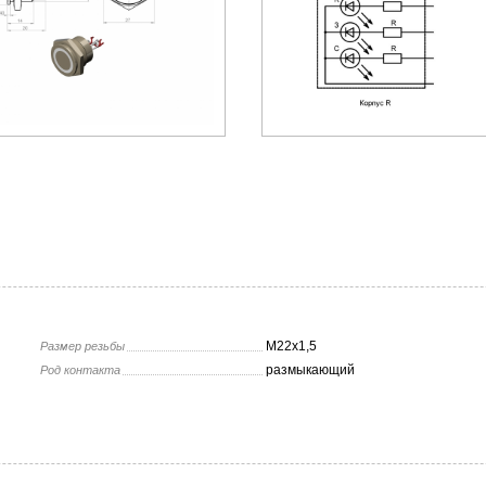
М22х1,5
Размер резьбы
размыкающий
Род контакта