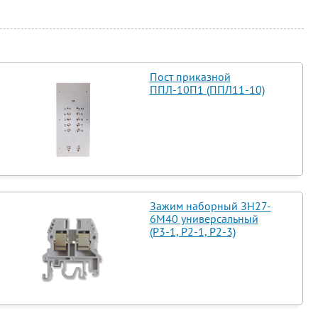
Пост приказной
ППЛ-10П1 (ППЛ11-10)
Зажим наборный ЗН27-
6М40 универсальный
(Р3-1, Р2-1, Р2-3)