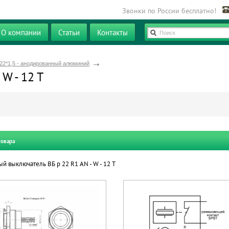
Звонки по России бесплатно!
О компании
Статьи
Контакты
Поиск
22*1,5 - анодированный алюминий
W - 12 T
товара
й выключатель ВБ р 22 R1 AN - W - 12 T