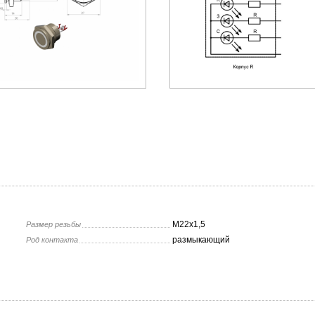
М22х1,5
Размер резьбы
размыкающий
Род контакта