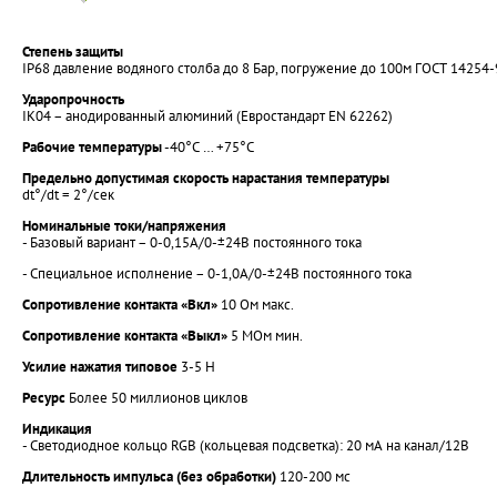
Степень защиты
IP68 давление водяного столба до 8 Бар, погружение до 100м ГОСТ 14254-
Ударопрочность
IK04 – анодированный алюминий (Евростандарт EN 62262)
Рабочие температуры
-40°С … +75°С
Предельно допустимая скорость нарастания температуры
dt°/dt = 2°/сек
Номинальные токи/напряжения
- Базовый вариант – 0-0,15А/0-±24В постоянного тока
- Специальное исполнение – 0-1,0А/0-±24В постоянного тока
Сопротивление контакта «Вкл»
10 Ом макс.
Сопротивление контакта «Выкл»
5 МОм мин.
Усилие нажатия типовое
3-5 Н
Ресурс
Более 50 миллионов циклов
Индикация
- Светодиодное кольцо RGB (кольцевая подсветка): 20 мА на канал/12В
Длительность импульса (без обработки)
120-200 мс