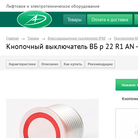
Лифтовое и электротехническое оборудование
Товары
Оплата и доставка
Главная
Товары
Влагозащищенные пьезокнопки IP68
Пьезокнопки М
Кнопочный выключатель ВБ р 22 R1 AN - 
Характеристики
Описание
Как купить
Рекомендации
Название 
Кнопочны