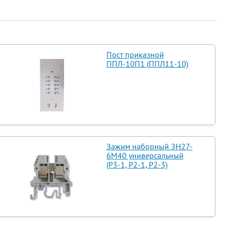
Пост приказной
ППЛ-10П1 (ППЛ11-10)
Зажим наборный ЗН27-
6М40 универсальный
(Р3-1, Р2-1, Р2-3)