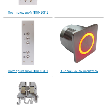
Пост приказной ППЛ-10П1
(ППЛ11-10)
Пост приказной ППЛ-03П1
Кнопочный выключатель
(ППЛ11-03)
ВБ з 30 R3 AN-W-12 T