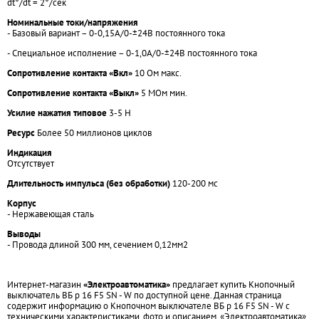
dt°/dt = 2°/сек
Номинальные токи/напряжения
- Базовый вариант – 0-0,15А/0-±24В постоянного тока
- Специальное исполнение – 0-1,0А/0-±24В постоянного тока
Сопротивление контакта «Вкл»
10 Ом макс.
Сопротивление контакта «Выкл»
5 МОм мин.
Усилие нажатия типовое
3-5 Н
Ресурс
Более 50 миллионов циклов
Индикация
Отсутствует
Длительность импульса (без обработки)
120-200 мс
Корпус
- Нержавеющая сталь
Выводы
- Провода длиной 300 мм, сечением 0,12мм2
Интернет-магазин
«Электроавтоматика»
предлагает купить Кнопочный
выключатель ВБ р 16 F5 SN - W по доступной цене. Данная страница
содержит информацию о Кнопочном выключателе ВБ р 16 F5 SN - W с
техническими характеристиками, фото и описанием. «Электроавтоматика»