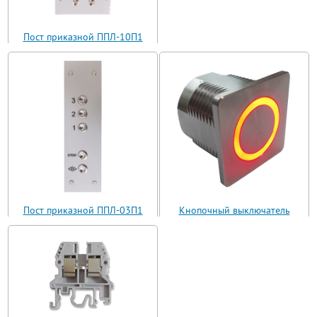
Пост приказной ППЛ-10П1
(ППЛ11-10)
Пост приказной ППЛ-03П1
Кнопочный выключатель
(ППЛ11-03)
ВБ з 30 R3 AN-W-12 T