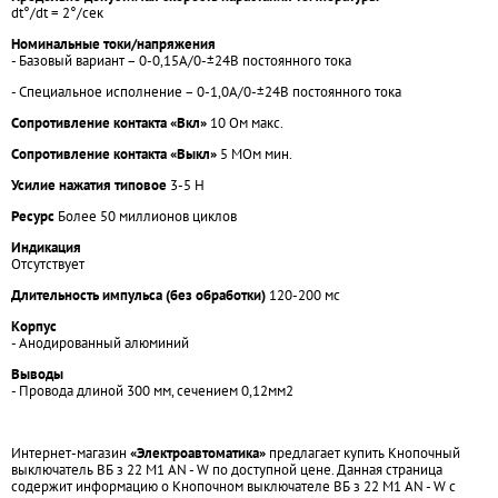
dt°/dt = 2°/сек
Номинальные токи/напряжения
- Базовый вариант – 0-0,15А/0-±24В постоянного тока
- Специальное исполнение – 0-1,0А/0-±24В постоянного тока
Сопротивление контакта «Вкл»
10 Ом макс.
Сопротивление контакта «Выкл»
5 МОм мин.
Усилие нажатия типовое
3-5 Н
Ресурс
Более 50 миллионов циклов
Индикация
Отсутствует
Длительность импульса (без обработки)
120-200 мс
Корпус
- Анодированный алюминий
Выводы
- Провода длиной 300 мм, сечением 0,12мм2
Интернет-магазин
«Электроавтоматика»
предлагает купить Кнопочный
выключатель ВБ з 22 M1 AN - W по доступной цене. Данная страница
содержит информацию о Кнопочном выключателе ВБ з 22 M1 AN - W с