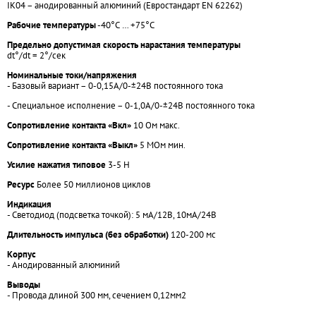
IK04 – анодированный алюминий (Евростандарт EN 62262)
Рабочие температуры
-40°С … +75°С
Предельно допустимая скорость нарастания температуры
dt°/dt = 2°/сек
Номинальные токи/напряжения
- Базовый вариант – 0-0,15А/0-±24В постоянного тока
- Специальное исполнение – 0-1,0А/0-±24В постоянного тока
Сопротивление контакта «Вкл»
10 Ом макс.
Сопротивление контакта «Выкл»
5 МОм мин.
Усилие нажатия типовое
3-5 Н
Ресурс
Более 50 миллионов циклов
Индикация
- Светодиод (подсветка точкой): 5 мА/12В, 10мА/24В
Длительность импульса (без обработки)
120-200 мс
Корпус
- Анодированный алюминий
Выводы
- Провода длиной 300 мм, сечением 0,12мм2