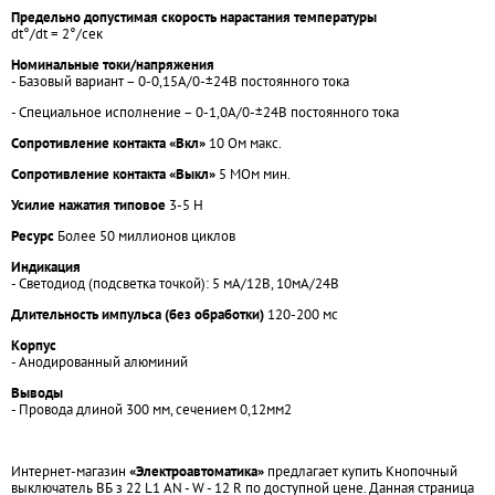
Предельно допустимая скорость нарастания температуры
dt°/dt = 2°/сек
Номинальные токи/напряжения
- Базовый вариант – 0-0,15А/0-±24В постоянного тока
- Специальное исполнение – 0-1,0А/0-±24В постоянного тока
Сопротивление контакта «Вкл»
10 Ом макс.
Сопротивление контакта «Выкл»
5 МОм мин.
Усилие нажатия типовое
3-5 Н
Ресурс
Более 50 миллионов циклов
Индикация
- Светодиод (подсветка точкой): 5 мА/12В, 10мА/24В
Длительность импульса (без обработки)
120-200 мс
Корпус
- Анодированный алюминий
Выводы
- Провода длиной 300 мм, сечением 0,12мм2
Интернет-магазин
«Электроавтоматика»
предлагает купить Кнопочный
выключатель ВБ з 22 L1 AN - W - 12 R по доступной цене. Данная страница