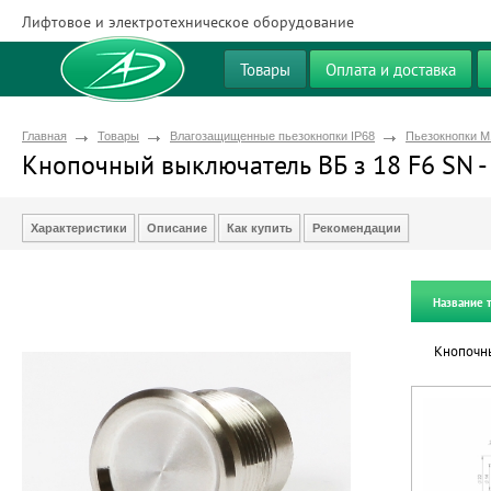
Лифтовое и электротехническое оборудование
Товары
Оплата и доставка
Главная
Товары
Влагозащищенные пьезокнопки IP68
Пьезокнопки М
Кнопочный выключатель ВБ з 18 F6 SN -
Характеристики
Описание
Как купить
Рекомендации
Название 
Кнопочны