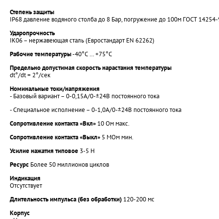
Степень защиты
IP68 давление водяного столба до 8 Бар, погружение до 100м ГОСТ 14254-
Ударопрочность
IK06 – нержавеющая сталь (Евростандарт EN 62262)
Рабочие температуры
-40°С … +75°С
Предельно допустимая скорость нарастания температуры
dt°/dt = 2°/сек
Номинальные токи/напряжения
- Базовый вариант – 0-0,15А/0-±24В постоянного тока
- Специальное исполнение – 0-1,0А/0-±24В постоянного тока
Сопротивление контакта «Вкл»
10 Ом макс.
Сопротивление контакта «Выкл»
5 МОм мин.
Усилие нажатия типовое
3-5 Н
Ресурс
Более 50 миллионов циклов
Индикация
Отсутствует
Длительность импульса (без обработки)
120-200 мс
Корпус