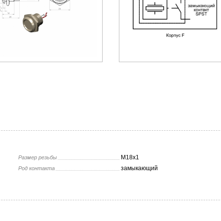
М18х1
Размер резьбы
замыкающий
Род контакта