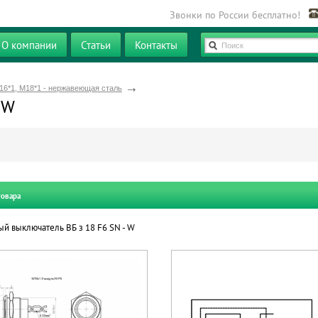
Звонки по России бесплатно!
О компании
Статьи
Контакты
Поиск
16*1, М18*1 - нержавеющая сталь
 W
товара
й выключатель ВБ з 18 F6 SN - W