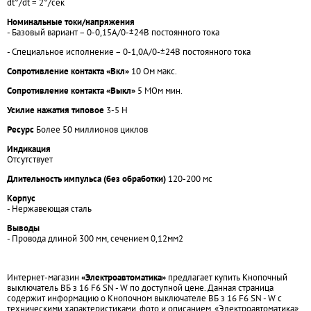
dt°/dt = 2°/сек
Номинальные токи/напряжения
- Базовый вариант – 0-0,15А/0-±24В постоянного тока
- Специальное исполнение – 0-1,0А/0-±24В постоянного тока
Сопротивление контакта «Вкл»
10 Ом макс.
Сопротивление контакта «Выкл»
5 МОм мин.
Усилие нажатия типовое
3-5 Н
Ресурс
Более 50 миллионов циклов
Индикация
Отсутствует
Длительность импульса (без обработки)
120-200 мс
Корпус
- Нержавеющая сталь
Выводы
- Провода длиной 300 мм, сечением 0,12мм2
Интернет-магазин
«Электроавтоматика»
предлагает купить Кнопочный
выключатель ВБ з 16 F6 SN - W по доступной цене. Данная страница
содержит информацию о Кнопочном выключателе ВБ з 16 F6 SN - W с
техническими характеристиками, фото и описанием. «Электроавтоматика»