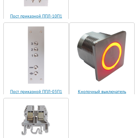
Пост приказной ППЛ-10П1
(ППЛ11-10)
Пост приказной ППЛ-03П1
Кнопочный выключатель
(ППЛ11-03)
ВБ з 30 R3 AN-W-12 T