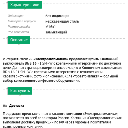
Характеристики
Индикация
без индикации
Материал корпуса
нержавеющая сталь
Размер резьбы
М16х1
Род контакта
замыкающий
Описание
Интернет-магазин
«Электроавтоматика»
предлагает купить Кнопочный
выключатель ВБ з 16 F1 SN - W с крепежными отверстиями по доступной
цене. Данная страница содержит информацию о Кнопочном выключателе
ВБ з 16 F1 SN - W с крепежными отверстиями с техническими
характеристиками, фото и описанием. «Электроавтоматика» — большой
выбор качественного лифтового оборудования.
Как купить
Доставка
Продукция, представленная в каталоге компании «Электроавтоматика»,
поставляется по всей территории России. Компания «Электроавтоматика»
выполняет доставку продукции по РФ через удобные покупателям
транспортные компании.