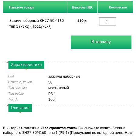
Название товара
Цена без НДС
Количество
Зажим наборный ЗН27-50М160
119 р.
тип 1 (Р3-1) (Продукция)
В корзину
Характеристики
Вид
зажимы наборные
Сечение, кв.мм
50
Тип зажима
мостиковый
Тип рейки
Р3-1
Ток, А
160
Описание
В интернет-магазине
«Электроавтоматика»
Вы сможете купить Зажима
наборного ЗН27-50М160 типа 1 (Р3-1) (Продукция) по выгодной цене. Наш