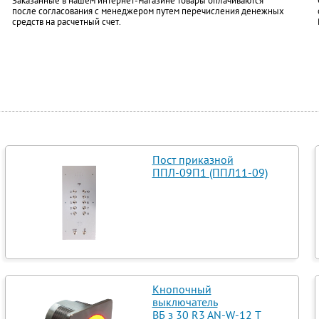
Заказанные в нашем интернет-магазине товары оплачиваются
после согласования с менеджером путем перечисления денежных
средств на расчетный счет.
Пост приказной
ППЛ-09П1 (ППЛ11-09)
Кнопочный
выключатель
ВБ з 30 R3 AN-W-12 T