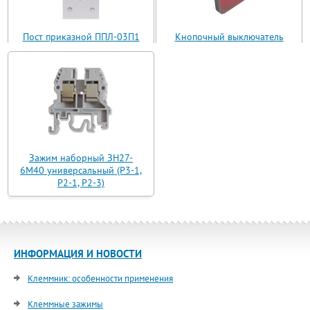
Пост приказной ППЛ-03П1
Кнопочный выключатель
(ППЛ11-03)
ВБ з 30 R3 AN-W-12 T
Зажим наборный ЗН27-
6М40 универсальный (Р3-1,
Р2-1, Р2-3)
ИНФОРМАЦИЯ И НОВОСТИ
Клеммник: особенности применения
Клеммные зажимы