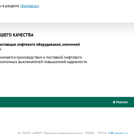
 в разделе
«Контакты»
.
ШЕГО КАЧЕСТВА
оставщик лифтового оборудования, клеммной
.
нимается производством и поставкой лифтового
 кнопочных выключателей повышенной надежности.
Наверх
© ООО «НПО Электроавтоматика», 2008 - 2026,
lift-post.ru