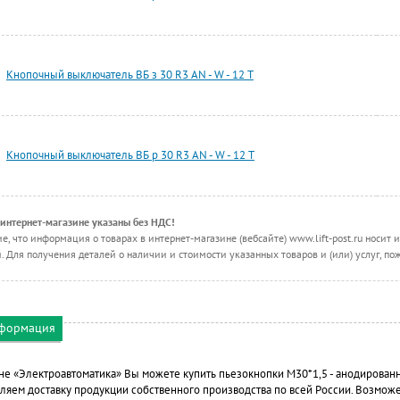
Кнопочный выключатель ВБ з 30 R3 AN - W - 12 T
Кнопочный выключатель ВБ р 30 R3 AN - W - 12 T
 интернет-магазине указаны без НДС!
, что информация о товарах в интернет-магазине (вебсайте) www.lift-post.ru носи
 Для получения деталей о наличии и стоимости указанных товаров и (или) услуг, по
нформация
не «Электроавтоматика» Вы можете купить пьезокнопки М30*1,5 - анодирова
ляем доставку продукции собственного производства по всей России. Возмож