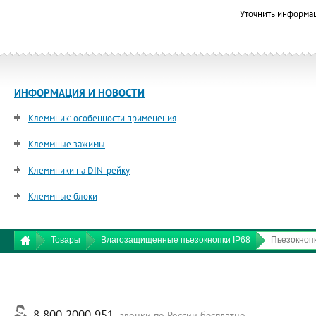
Уточнить информа
ИНФОРМАЦИЯ И НОВОСТИ
Клеммник: особенности применения
Клеммные зажимы
Клеммники на DIN-рейку
Клеммные блоки
Товары
Влагозащищенные пьезокнопки IP68
Пьезокноп
8 800 2000 951
звонки по России бесплатно