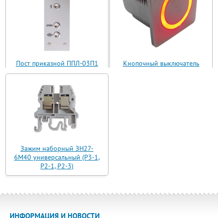
Пост приказной ППЛ-03П1
Кнопочный выключатель
(ППЛ11-03)
ВБ з 30 R3 AN-W-12 T
Зажим наборный ЗН27-
6М40 универсальный (Р3-1,
Р2-1, Р2-3)
ИНФОРМАЦИЯ И НОВОСТИ