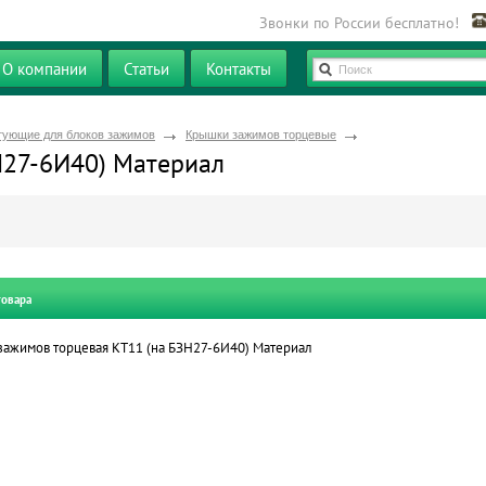
Звонки по России бесплатно!
О компании
Статьи
Контакты
Поиск
тующие для блоков зажимов
Крышки зажимов торцевые
Н27-6И40) Материал
товара
ажимов торцевая КТ11 (на БЗН27-6И40) Материал