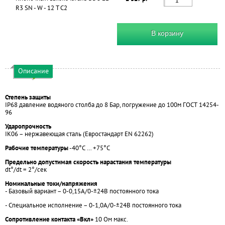
R3 SN - W - 12 T C2
В корзину
Описание
Степень защиты
IP68 давление водяного столба до 8 Бар, погружение до 100м ГОСТ 14254-
96
Ударопрочность
IK06 – нержавеющая сталь (Евростандарт EN 62262)
Рабочие температуры
-40°С … +75°С
Предельно допустимая скорость нарастания температуры
dt°/dt = 2°/сек
Номинальные токи/напряжения
- Базовый вариант – 0-0,15А/0-±24В постоянного тока
- Специальное исполнение – 0-1,0А/0-±24В постоянного тока
Сопротивление контакта «Вкл»
10 Ом макс.