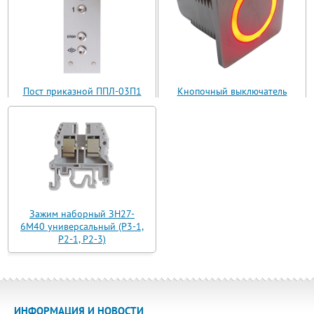
Пост приказной ППЛ-03П1
Кнопочный выключатель
(ППЛ11-03)
ВБ з 30 R3 AN-W-12 T
Зажим наборный ЗН27-
6М40 универсальный (Р3-1,
Р2-1, Р2-3)
ИНФОРМАЦИЯ И НОВОСТИ