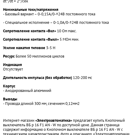
dt°/dt = 2°/сек
Номинальные токи/напряжения
- Базовый вариант – 0-0,15А/0-±24В постоянного тока
- Специальное исполнение – 0-1,0А/0-±24В постоянного тока
Сопротивление контакта «Вкл»
10 Ом макс.
Сопротивление контакта «Выкл»
5 МОм мин.
Усилие нажатия типовое
3-5 Н
Ресурс
Более 50 миллионов циклов
Индикация
Отсутствует
Длительность импульса (без обработки)
120-200 мс
Корпус
- Анодированный алюминий
Выводы
- Провода длиной 300 мм, сечением 0,12мм2
Интернет-магазин
«Электроавтоматика»
предлагает купить Кнопочный
выключатель ВБ р 16 F1 АN - W по доступной цене. Данная страница
содержит информацию о Кнопочном выключателе ВБ р 16 F1 АN - W с
техническими характеристиками, фото и описанием. «Электроавтоматика»