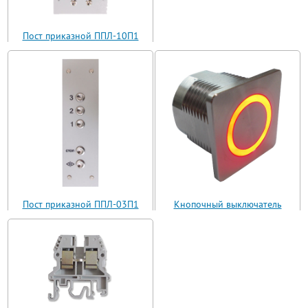
Пост приказной ППЛ-10П1
(ППЛ11-10)
Пост приказной ППЛ-03П1
Кнопочный выключатель
(ППЛ11-03)
ВБ з 30 R3 AN-W-12 T