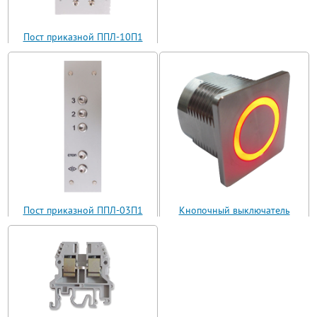
Пост приказной ППЛ-10П1
(ППЛ11-10)
Пост приказной ППЛ-03П1
Кнопочный выключатель
(ППЛ11-03)
ВБ з 30 R3 AN-W-12 T