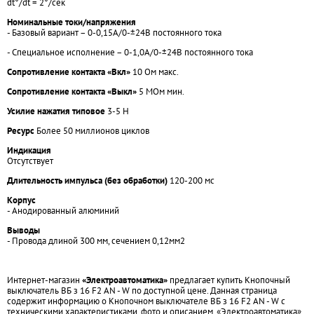
dt°/dt = 2°/сек
Номинальные токи/напряжения
- Базовый вариант – 0-0,15А/0-±24В постоянного тока
- Специальное исполнение – 0-1,0А/0-±24В постоянного тока
Сопротивление контакта «Вкл»
10 Ом макс.
Сопротивление контакта «Выкл»
5 МОм мин.
Усилие нажатия типовое
3-5 Н
Ресурс
Более 50 миллионов циклов
Индикация
Отсутствует
Длительность импульса (без обработки)
120-200 мс
Корпус
- Анодированный алюминий
Выводы
- Провода длиной 300 мм, сечением 0,12мм2
Интернет-магазин
«Электроавтоматика»
предлагает купить Кнопочный
выключатель ВБ з 16 F2 AN - W по доступной цене. Данная страница
содержит информацию о Кнопочном выключателе ВБ з 16 F2 AN - W с
техническими характеристиками, фото и описанием. «Электроавтоматика»