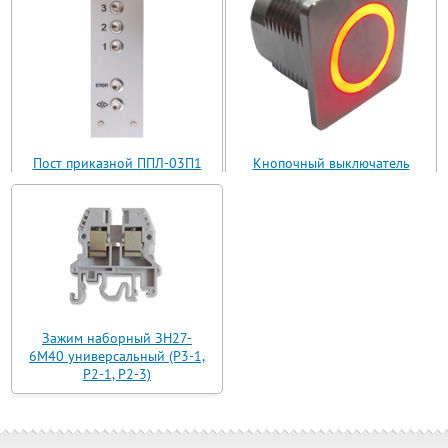
Пост приказной ППЛ-03П1
Кнопочный выключатель
(ППЛ11-03)
ВБ з 30 R3 AN-W-12 T
Зажим наборный ЗН27-
6М40 универсальный (Р3-1,
Р2-1, Р2-3)